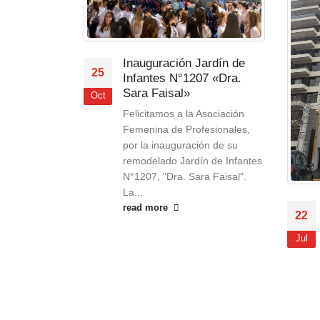
rre Capri!
Inauguración Jardín de
25
Infantes N°1207 «Dra.
e Capri! El
Sara Faisal»
Oct
n CAM, lo
Felicitamos a la Asociación
uenas
Femenina de Profesionales,
place
por la inauguración de su
ega de nuestro
remodelado Jardín de Infantes
N°1207, "Dra. Sara Faisal".
La...
read more
22
Jul