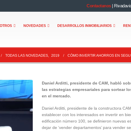
Contactanos
|
Rivadavi
OTROS
NOVEDADES
DESARROLLOS INMOBILIARIOS
REN
TODAS LAS NOVEDADES
,
2019
CÓMO INVERTIR AHORROS EN SEGU
Daniel Arditti, presidente de CAM, habló sob
las estrategias empresariales para sortear lo
en el mercado.
Daniel Arditti, presidente de la constructora CAM
establecer con los interesados en invertir en bi
edificación número 100, se definieron nuevas e
dejar de ‘vender departamentos’ para vender seg