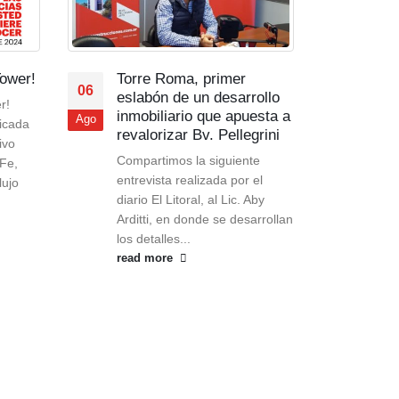
Tower!
Torre Roma, primer
Entr
06
31
eslabón de un desarrollo
er!
Un n
inmobiliario que apuesta a
Ago
Ene
icada
real
revalorizar Bv. Pellegrini
ivo
entr
Compartimos la siguiente
 Fe,
comp
entrevista realizada por el
lujo
innov
diario El Litoral, al Lic. Aby
edifi
Arditti, en donde se desarrollan
const
los detalles...
read
read more