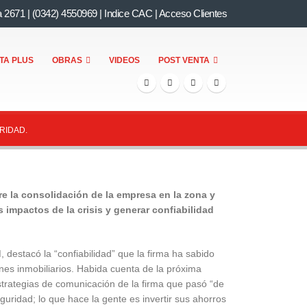
a 2671
|
(0342) 4550969
|
Indice CAC
|
Acceso Clientes
TA PLUS
OBRAS
VIDEOS
POST VENTA
RIDAD.
re la consolidación de la empresa en la zona y
s impactos de la crisis y generar confiabilidad
, destacó la “confiabilidad” que la firma ha sabido
enes inmobiliarios. Habida cuenta de la próxima
strategias de comunicación de la firma que pasó “de
uridad; lo que hace la gente es invertir sus ahorros