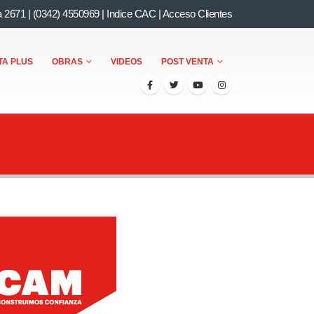
a 2671
|
(0342) 4550969
|
Indice CAC
|
Acceso Clientes
TA PLUS
OBRAS
VIDEOS
POST VENTA