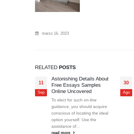
marzo 16, 2023
RELATED
POSTS
Astonishing Details About
11
30
Free Essays Samples
Online Uncovered
Sep
Ago
To elect for such on-line
guidance, you should acquire
conscious of locating the ideal
option yourself. Use the
nace en el
assistance of...
read more