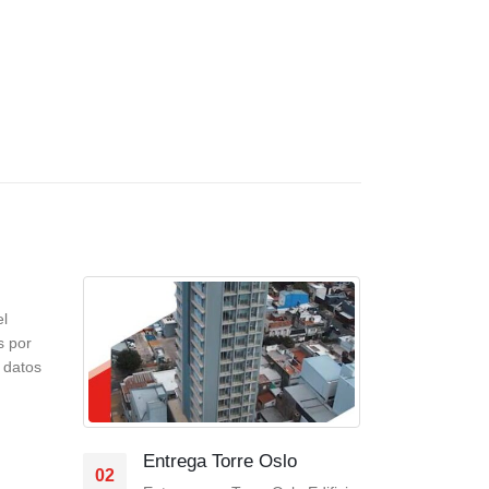
Mir
12
Port
l
Ago
Port
s por
impo
 datos
torr
comi
fison
Entrega Torre Oslo
ratif
02
read