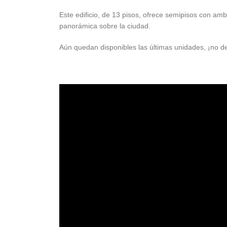
Este edificio, de 13 pisos, ofrece semipisos con am
panorámica sobre la ciudad.
Aún quedan disponibles las últimas unidades, ¡no de