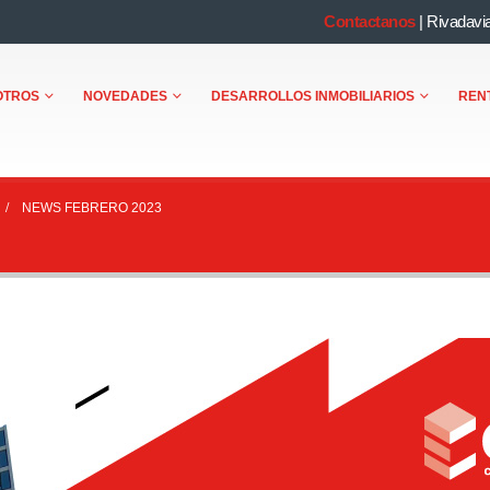
Contactanos
|
Rivadavi
OTROS
NOVEDADES
DESARROLLOS INMOBILIARIOS
REN
NEWS FEBRERO 2023