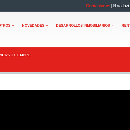
Contactanos
|
Rivadavi
OTROS
NOVEDADES
DESARROLLOS INMOBILIARIOS
REN
NEWS DICIEMBRE