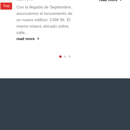
read more
Con la llegada de Septiembre,
anunciamos el lanzamiento de
un nuevo edificio: CAM 96. El
mismo estará ubicado sobre
calle...
read more