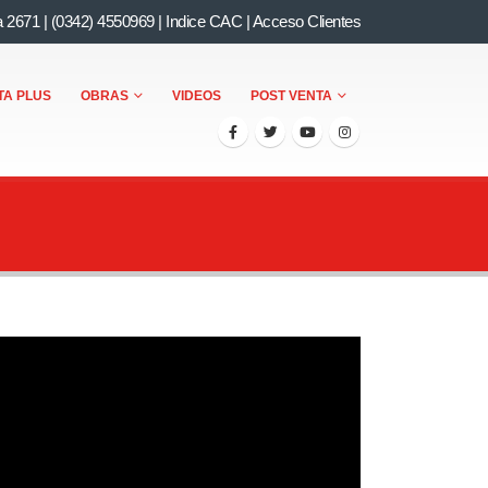
a 2671
|
(0342) 4550969
|
Indice CAC
|
Acceso Clientes
TA PLUS
OBRAS
VIDEOS
POST VENTA