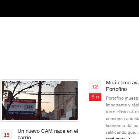
Mirá como avanza
12
Portofino
Ago
Portofino muestra un
importante y rápido ava
torre clásica & marina 
comienza a destacar la
fisonomía del puerto,
Un nuevo CAM nace en el
ratificando que...
barrio…