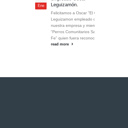
Leguizamón.
Ene
Felicitamos a Oscar "El Cheto"
Leguizamon empleado de
nuestra empresa y miembro de
“Perros Comunitarios Santa
Fe” quien fuera reconocido...
read more