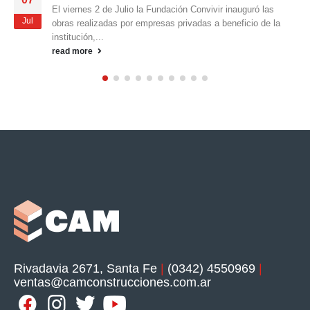
ivir inauguró las
 a beneficio de la
Repercusiones – El Litoral
12
NOTA PUBLICADA EN EL DIARIO "EL 
May
LUNES 10 DE MAYO DE 2010 Se inaugu
el edificio más...
read more
Rivadavia 2671, Santa Fe
|
(0342) 4550969
|
ventas@camconstrucciones.com.ar