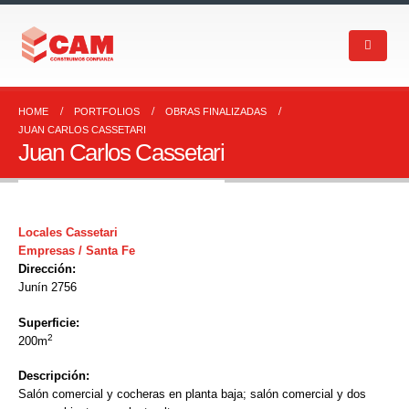
HOME
PORTFOLIOS
OBRAS FINALIZADAS
JUAN CARLOS CASSETARI
Juan Carlos Cassetari
Locales Cassetari
Empresas / Santa Fe
Dirección:
Junín 2756
Superficie:
2
200m
Descripción:
Salón comercial y cocheras en planta baja; salón comercial y dos