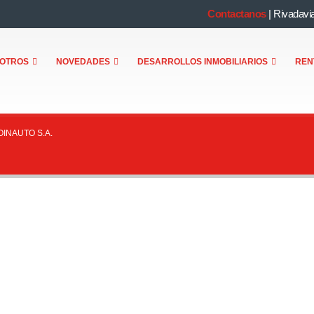
Contactanos
|
Rivadavi
OTROS
NOVEDADES
DESARROLLOS INMOBILIARIOS
REN
OINAUTO S.A.