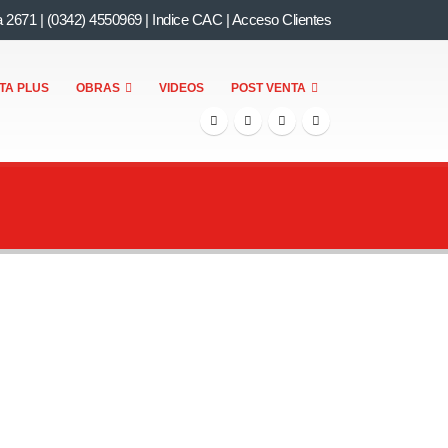
a 2671
|
(0342) 4550969
|
Indice CAC
|
Acceso Clientes
TA PLUS
OBRAS
VIDEOS
POST VENTA