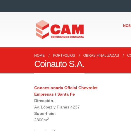
NOS
HOME
PORTFOLIOS
OBRAS FINALIZADAS
C
Coinauto S.A.
Concesionaria Oficial Chevrolet
Empresas / Santa Fe
Dirección:
Av. López y Planes 4237
Superficie:
2
2800m