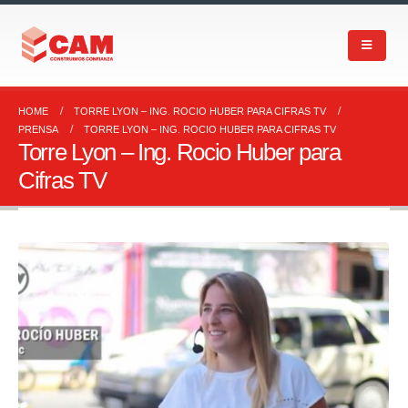
HOME
TORRE LYON – ING. ROCIO HUBER PARA CIFRAS TV
PRENSA
TORRE LYON – ING. ROCIO HUBER PARA CIFRAS TV
Torre Lyon – Ing. Rocio Huber para
Cifras TV