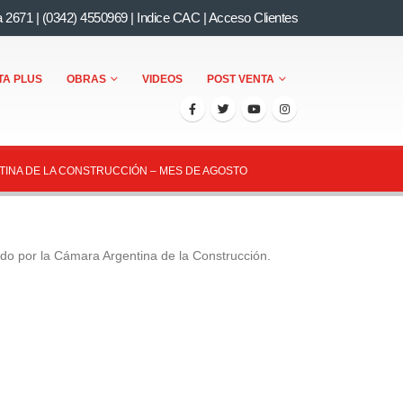
a 2671
|
(0342) 4550969
|
Indice CAC
|
Acceso Clientes
TA PLUS
OBRAS
VIDEOS
POST VENTA
TINA DE LA CONSTRUCCIÓN – MES DE AGOSTO
ado por la Cámara Argentina de la Construcción.