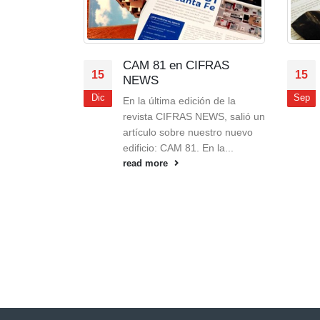
M 81 en CIFRAS
Rosh Hashaná 2015
15
EWS
Shaná Tová umetuka!
Sep
la última edición de la
read more
ista CIFRAS NEWS, salió un
ículo sobre nuestro nuevo
ficio: CAM 81. En la...
d more