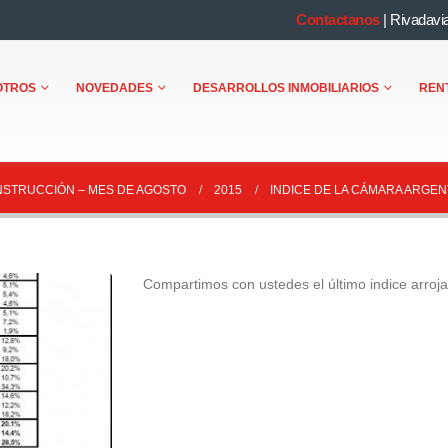
Contactanos
|
Rivadavi
OTROS
NOVEDADES
DESARROLLOS INMOBILIARIOS
REN
ONSTRUCCIÓN – MES DE AGOSTO
2015
INDICE DE LA CÁMARA ARGEN
Compartimos con ustedes el último indice arroj