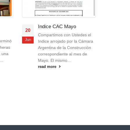
CAC Mayo
NUEVO LANZAMIENTO –
30
CAM 81
os con Ustedes el
Nov
Nos acercamos a fin de año de
rojado por la Cámara
la mejor manera: fieles a
 de la Construcción
nuestro estilo de seguir
diente al mes de
progresando y ofreciendo la...
mismo...
read more
e