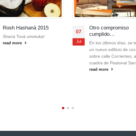
Otro compromiso
Indice 
07
20
cumplido…
Compartim
Jul
Jun
En los últimos días, se terminó
Indice ar
un nuevo edificio de cocheras
Argentina
sobre calle Corrientes, a una
correspon
cuadra de Peatonal San...
Mayo. El 
read more
read mor