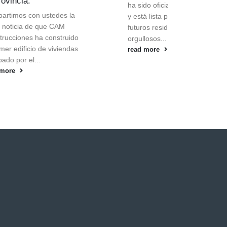
ha sido oficialmente terminada
s la
y está lista para recibir a sus
AM
futuros residentes. ¡Estamos
truido
orgullosos...
iendas
read more