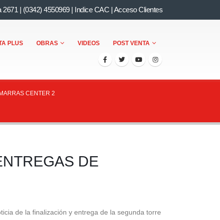
a 2671
|
(0342) 4550969
|
Indice CAC
|
Acceso Clientes
TA PLUS
OBRAS
VIDEOS
POST VENTA
MARRAS CENTER 2
ENTREGAS DE
icia de la finalización y entrega de la segunda torre