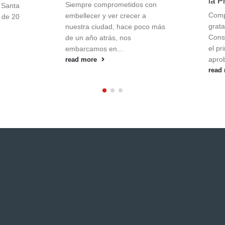
la Provincia.
Siempre comprometidos con
Compartimos con ustede
embellecer y ver crecer a
grata noticia de que C
nuestra ciudad, hace poco más
Construcciones ha cons
de un año atrás, nos
el primer edificio de viv
embarcamos en...
aprobado por el...
read more
read more