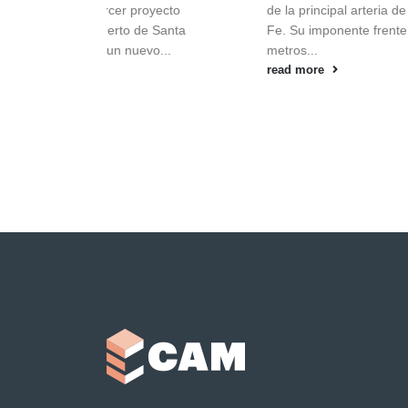
cer proyecto
de la principal arteria de Santa
erto de Santa
Fe. Su imponente frente de 20
un nuevo...
metros...
read more