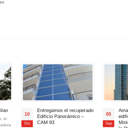
les
Entregamos el recuperado
Amarras Center: pri
05
Edificio Panorámico –
edificio aprobado por
CAM 93
Ministerio de Ambie
Sep