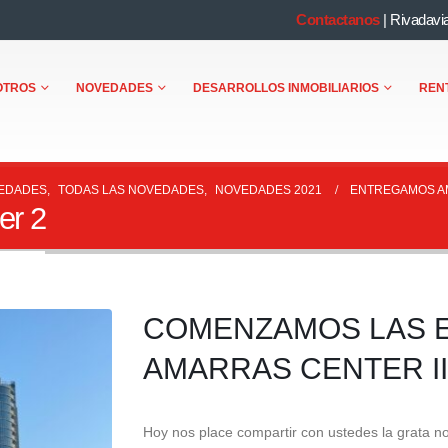
Contactanos
|
Rivadavi
OTROS
NOVEDADES
DESARROLLOS INMOBILIARIOS
REN
EDADES
,
TODAS LAS NOVEDADES
,
NOVEDADES 2021
ENTREGAMOS A
er 2
COMENZAMOS LAS 
AMARRAS CENTER II
Hoy nos place compartir con ustedes la grata not