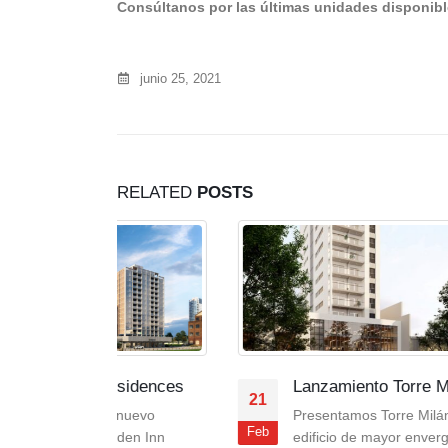
Consúltanos por las últimas unidades disponib
junio 25, 2021
RELATED
POSTS
sidences
Lanzamiento Torre Milan
21
10
nuevo
Presentamos Torre Milán, el
Feb
Oct
den Inn
edi­ficio de mayor envergadura