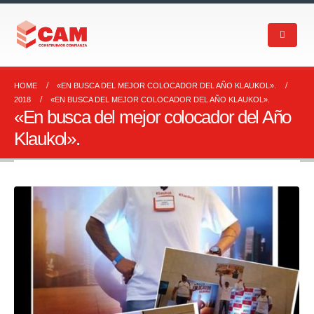
HOME
«EN BUSCA DEL MEJOR COLOCADOR DEL AÑO KLAUKOL».
2018
«EN BUSCA DEL MEJOR COLOCADOR DEL AÑO KLAUKOL».
«En busca del mejor colocador del Año
Klaukol».