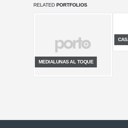
RELATED
PORTFOLIOS
CASA «RAFA»
 AL TOQUE