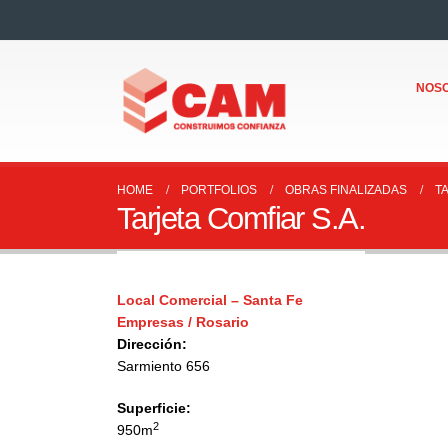
NOS
HOME
PORTFOLIOS
OBRAS FINALIZADAS
T
Tarjeta Comfiar S.A.
Local Comercial – Santa Fe
Empresas / Rosario
Dirección:
Sarmiento 656
Superficie:
2
950m