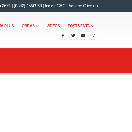
a 2671
|
(0342) 4550969
|
Indice CAC
|
Acceso Clientes
TA PLUS
OBRAS
VIDEOS
POST VENTA