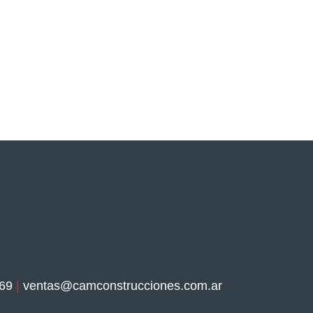
69
|
ventas@camconstrucciones.com.ar