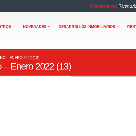
Contactanos
|
Rivadavi
OTROS
NOVEDADES
DESARROLLOS INMOBILIARIOS
REN
NO – ENERO 2022 (13)
o – Enero 2022 (13)