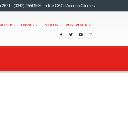
a 2671
|
(0342) 4550969
|
Indice CAC
|
Acceso Clientes
TA PLUS
OBRAS
VIDEOS
POST VENTA