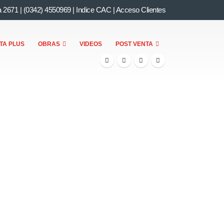
a 2671
|
(0342) 4550969
|
Indice CAC
|
Acceso Clientes
TA PLUS
OBRAS
VIDEOS
POST VENTA