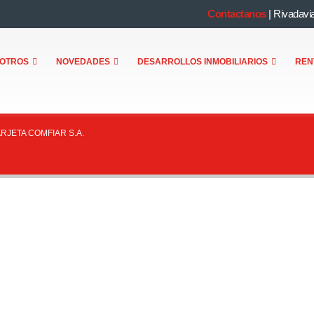
Contactanos
|
Rivadavi
OTROS
NOVEDADES
DESARROLLOS INMOBILIARIOS
REN
ARJETA COMFIAR S.A.