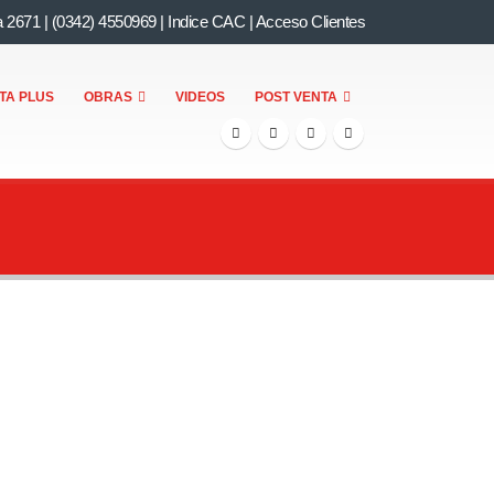
a 2671
|
(0342) 4550969
|
Indice CAC
|
Acceso Clientes
TA PLUS
OBRAS
VIDEOS
POST VENTA