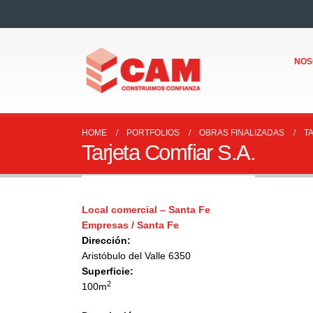
NOS
HOME
PORTFOLIOS
OBRAS FINALIZADAS
T
Tarjeta Comfiar S.A.
Local comercial – Santa Fe
Empresas / Santa Fe
Dirección:
Aristóbulo del Valle 6350
Superficie:
2
100m