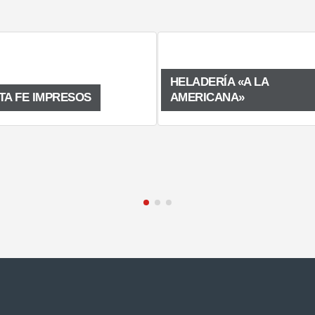
HELADERÍA «A LA
RESOS
AMERICANA»
F