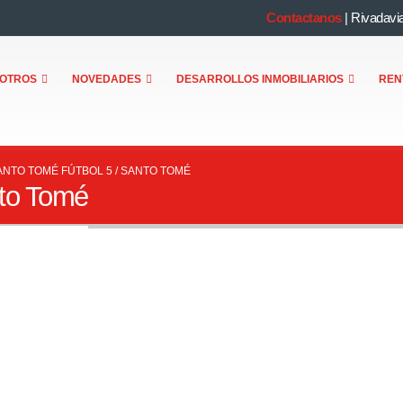
Contactanos
|
Rivadavi
OTROS
NOVEDADES
DESARROLLOS INMOBILIARIOS
REN
ANTO TOMÉ FÚTBOL 5 / SANTO TOMÉ
nto Tomé