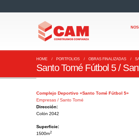
NOS
HOME
PORTFOLIOS
OBRAS FINALIZADAS
S
Santo Tomé Fútbol 5 / Sa
Complejo Deportivo «Santo Tomé Fútbol 5»
Empresas / Santo Tomé
Dirección:
Colón 2042
Superficie:
2
1500m