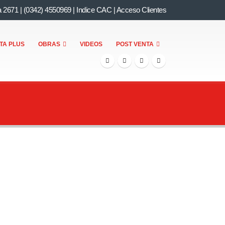
a 2671
|
(0342) 4550969
|
Indice CAC
|
Acceso Clientes
TA PLUS
OBRAS
VIDEOS
POST VENTA