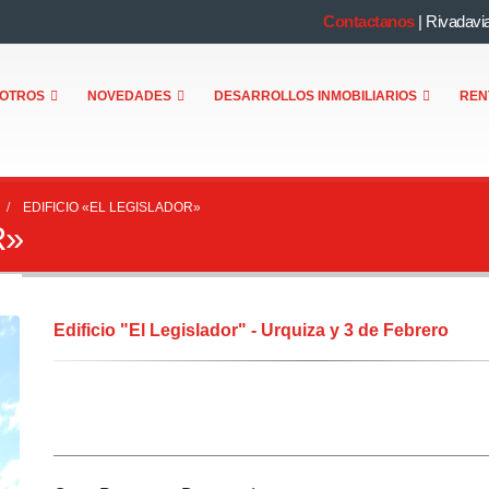
Contactanos
|
Rivadavi
OTROS
NOVEDADES
DESARROLLOS INMOBILIARIOS
REN
EDIFICIO «EL LEGISLADOR»
R»
Edificio "El Legislador" - Urquiza y 3 de Febrero