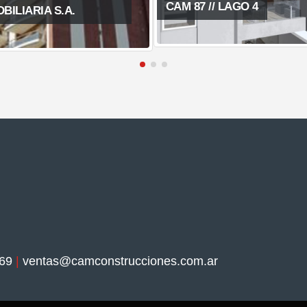
87 // LAGO 4
CAM 21
69
|
ventas@camconstrucciones.com.ar