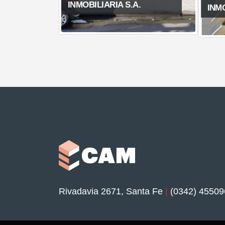
.
CAM 
INMOBILIARIA S.A.
Rivadavia 2671, Santa Fe
|
(0342) 45509