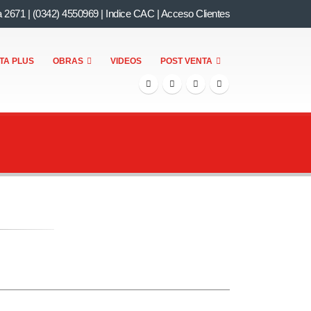
a 2671
|
(0342) 4550969
|
Indice CAC
|
Acceso Clientes
TA PLUS
OBRAS
VIDEOS
POST VENTA