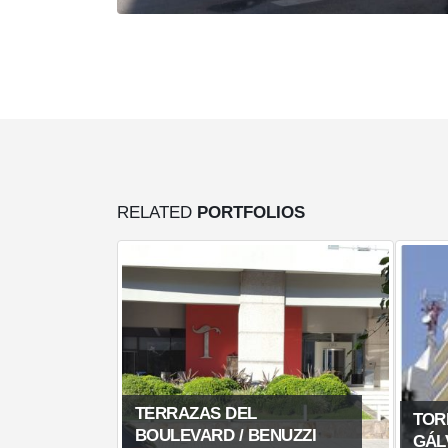
RELATED
PORTFOLIOS
TORRE BOULEVARD
NUZZI
GÁLVEZ – BENUZZI