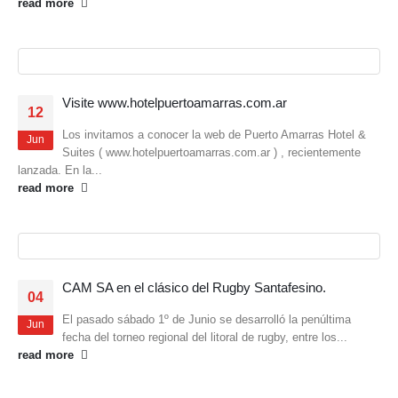
read more
Visite www.hotelpuertoamarras.com.ar
12
Los invitamos a conocer la web de Puerto Amarras Hotel &
Jun
Suites ( www.hotelpuertoamarras.com.ar ) , recientemente
lanzada. En la...
read more
CAM SA en el clásico del Rugby Santafesino.
04
El pasado sábado 1º de Junio se desarrolló la penúltima
Jun
fecha del torneo regional del litoral de rugby, entre los...
read more