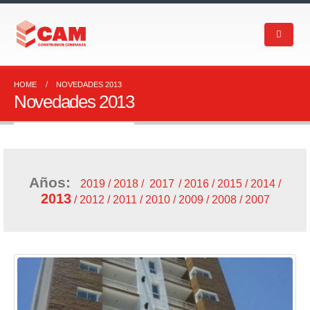
HOME
NOVEDADES 2013
Novedades 2013
Años:
2019 /
2018
/
2017
/
2016
/
2015
/
2014
/
2013
/
2012
/
2011
/
2010
/
2009
/
2008
/
2007