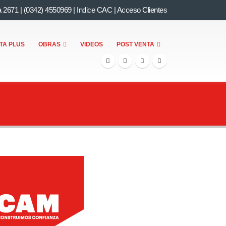
a 2671
|
(0342) 4550969
|
Indice CAC
|
Acceso Clientes
TA PLUS
OBRAS
VIDEOS
POST VENTA