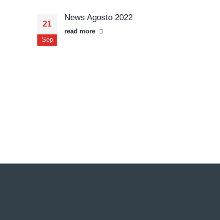
News Agosto 2022
New
21
31
Esta
read more
Sep
Ene
cons
¡En 
cons
read