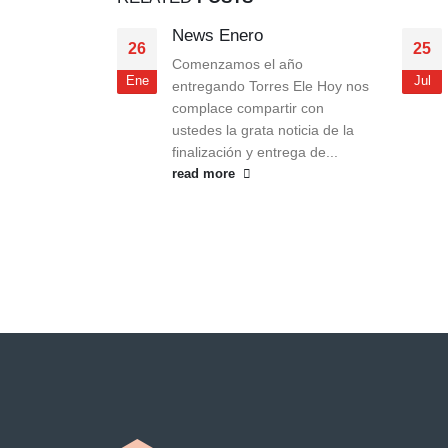
re 2021
News Enero
26
25
EGALO PARA
Comenzamos el año
Ene
Jul
30 años
entregando Torres Ele Hoy nos
fianza y
complace compartir con
s. Queremos
ustedes la grata noticia de la
finalización y entrega de...
apoyarnos en
read more