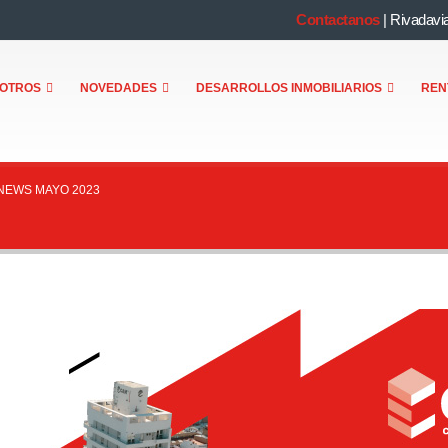
Contactanos
|
Rivadavi
OTROS
NOVEDADES
DESARROLLOS INMOBILIARIOS
REN
NEWS MAYO 2023